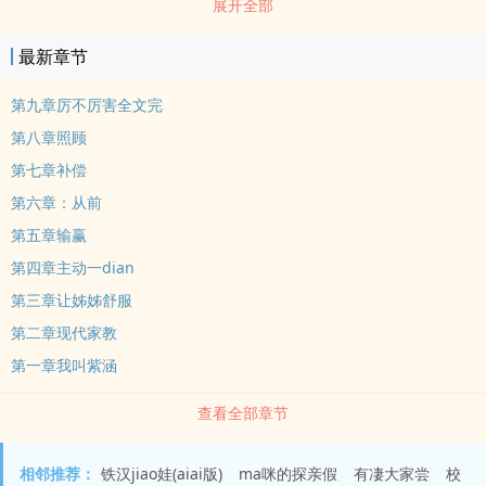
展开全部
最新章节
第九章厉不厉害全文完
第八章照顾
第七章补偿
第六章：从前
第五章输赢
第四章主动一dian
第三章让姊姊舒服
第二章现代家教
第一章我叫紫涵
查看全部章节
相邻推荐：
铁汉jiao娃(aiai版)
ma咪的探亲假
有凄大家尝
校