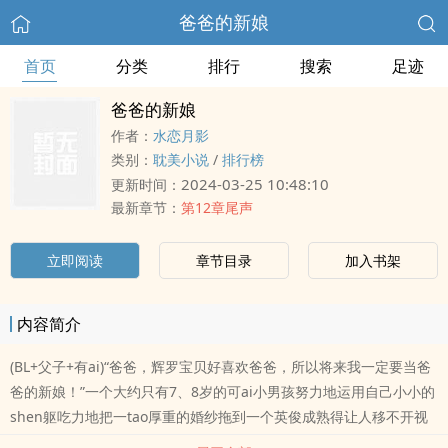
爸爸的新娘
首页
分类
排行
搜索
足迹
爸爸的新娘
作者：
水恋月影
类别：
耽美小说
/
排行榜
2024-03-25 10:48:10
更新时间：
最新章节：
第12章尾声
立即阅读
章节目录
加入书架
内容简介
(BL+父子+有ai)“爸爸，辉罗宝贝好喜欢爸爸，所以将来我一定要当爸
爸的新娘！”一个大约只有7、8岁的可ai小男孩努力地运用自己小小的
shen躯吃力地把一tao厚重的婚纱拖到一个英俊成熟得让人移不开视
线的男人shen前，然后笨拙地从里面找出面纱和花冠dai在自己的