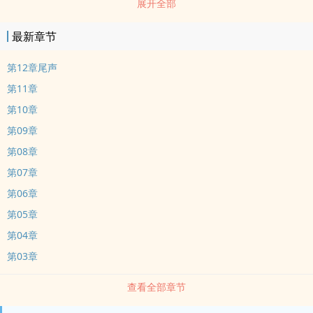
展开全部
shen上，不过不适合的尺寸让面纱成了“披风。”，而花冠则成了“项
链。”。似乎是懊恼自己的扮相没有杂志上模特的赏心悦目，他微微撅
最新章节
起了粉nen的小嘴。…
第12章尾声
第11章
第10章
第09章
第08章
第07章
第06章
第05章
第04章
第03章
查看全部章节